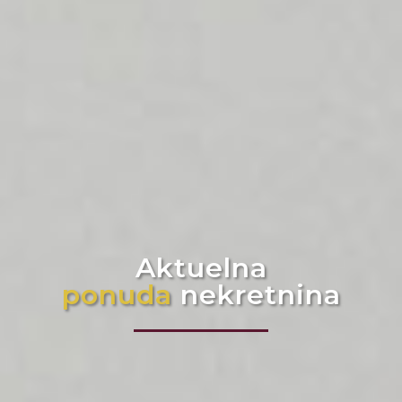
Agencija od poverenja
Kalem nekretnine