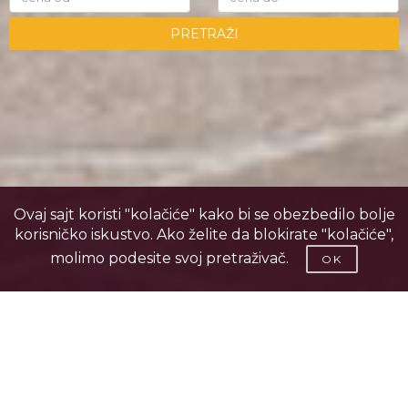
PRETRAŽI
Ovaj sajt koristi "kolačiće" kako bi se obezbedilo bolje
korisničko iskustvo. Ako želite da blokirate "kolačiće",
molimo podesite svoj pretraživač.
OK
IZDVOJENA PONUDA
Pogledajte ponudu izdvojenih nekretnina