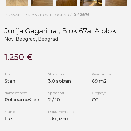
IZDAVANJE / STAN / NOVI BEOGRAD /
ID 42876
Jurija Gagarina , Blok 67a, A blok
Novi Beograd, Beograd
1.250 €
Tip
Struktura
Kvadratura
Stan
3.0 soban
69 m2
Nameštenost
Spratnost
Grejanje
Polunamešten
2 / 10
CG
Stanje
Dokumentacija
Lux
Uknjižen