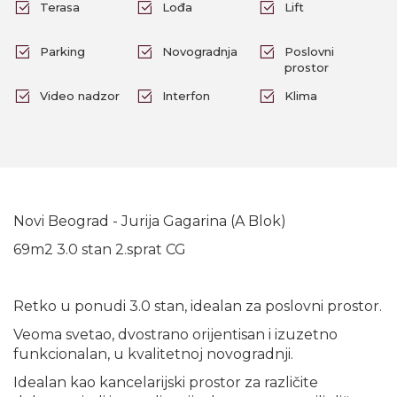
Terasa
Lođa
Lift
Parking
Novogradnja
Poslovni
prostor
Video nadzor
Interfon
Klima
Novi Beograd - Jurija Gagarina (A Blok)
69m2 3.0 stan 2.sprat CG
Retko u ponudi 3.0 stan, idealan za poslovni prostor.
Veoma svetao, dvostrano orijentisan i izuzetno
funkcionalan, u kvalitetnoj novogradnji.
Idealan kao kancelarijski prostor za različite