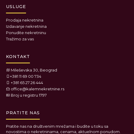
USLUGE
Prodaja nekretnina
Izdavanje nekretnina
Ponudite nekretninu
Tražimo za vas
KONTAKT
Mileševska 30, Beograd
+381 11 69 00 734
+381 65 27 26 444
office@kalemnekretnine.rs
Broj u registru 1797
PRATITE NAS
Pratite nas na društvenim mrežama i budite u toku sa
novostima o nekretninama, cenama, aktuelnom ponudom.