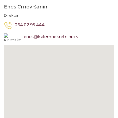
Enes Crnovršanin
Direktor
064 02 95 444
enes@kalemnekretnine.rs