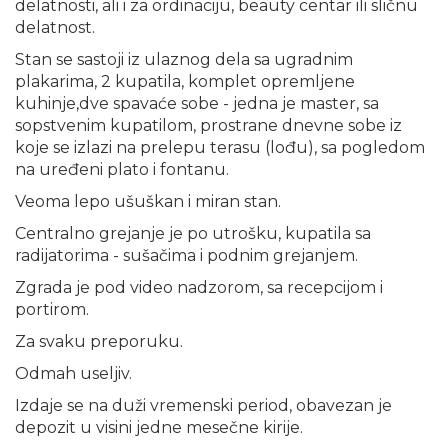
delatnosti, ali i za ordinaciju, beauty centar ili sličnu
delatnost.
Stan se sastoji iz ulaznog dela sa ugradnim
plakarima, 2 kupatila, komplet opremljene
kuhinje,dve spavaće sobe - jedna je master, sa
sopstvenim kupatilom, prostrane dnevne sobe iz
koje se izlazi na prelepu terasu (lođu), sa pogledom
na uređeni plato i fontanu.
Veoma lepo ušuškan i miran stan.
Centralno grejanje je po utrošku, kupatila sa
radijatorima - sušačima i podnim grejanjem.
Zgrada je pod video nadzorom, sa recepcijom i
portirom.
Za svaku preporuku.
Odmah useljiv.
Izdaje se na duži vremenski period, obavezan je
depozit u visini jedne mesečne kirije.